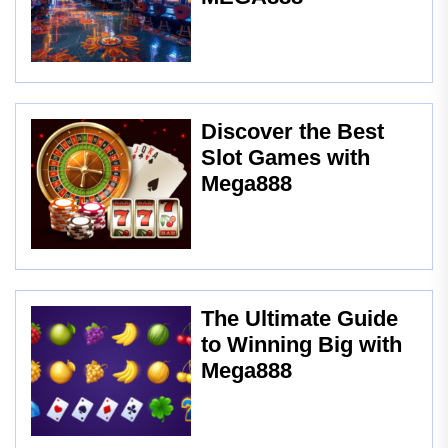
Discover the Best
Slot Games with
Mega888
The Ultimate Guide
to Winning Big with
Mega888