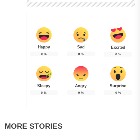
Happy
Sad
Excited
0
%
0
%
0
%
Sleepy
Angry
Surprise
0
%
0
%
0
%
MORE STORIES