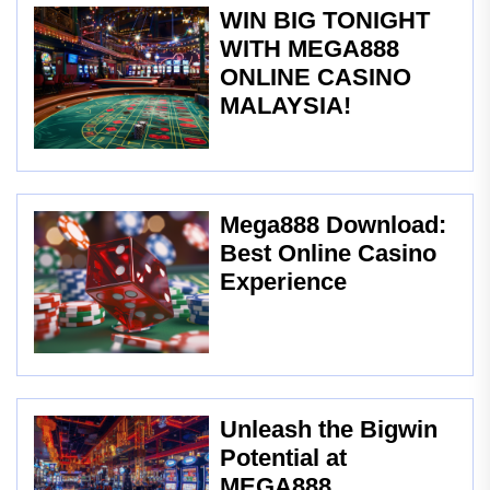
WIN BIG TONIGHT
WITH MEGA888
ONLINE CASINO
MALAYSIA!
Mega888 Download:
Best Online Casino
Experience
Unleash the Bigwin
Potential at
MEGA888