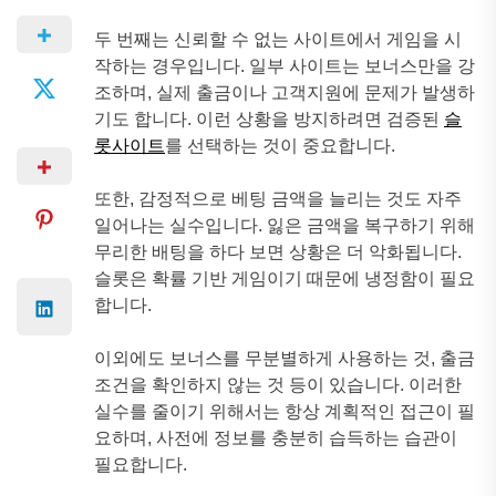
두 번째는 신뢰할 수 없는 사이트에서 게임을 시
작하는 경우입니다. 일부 사이트는 보너스만을 강
조하며, 실제 출금이나 고객지원에 문제가 발생하
기도 합니다. 이런 상황을 방지하려면 검증된
슬
롯사이트
를 선택하는 것이 중요합니다.
또한, 감정적으로 베팅 금액을 늘리는 것도 자주
일어나는 실수입니다. 잃은 금액을 복구하기 위해
무리한 배팅을 하다 보면 상황은 더 악화됩니다.
슬롯은 확률 기반 게임이기 때문에 냉정함이 필요
합니다.
이외에도 보너스를 무분별하게 사용하는 것, 출금
조건을 확인하지 않는 것 등이 있습니다. 이러한
실수를 줄이기 위해서는 항상 계획적인 접근이 필
요하며, 사전에 정보를 충분히 습득하는 습관이
필요합니다.