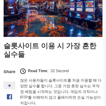
슬롯사이트 이용 시 가장 흔한
실수들
Read Time:
32 Second
Share
많은 사용자들이 슬롯사이트를 처음 이용할 때 다
양한 실수를 합니다. 그중 가장 흔한 실수는 무작
정 베팅을 시작하는 것입니다. 게임의 규칙이나
RTP를 이해하지 않고 플레이하면 손실 가능성이
커집니다.